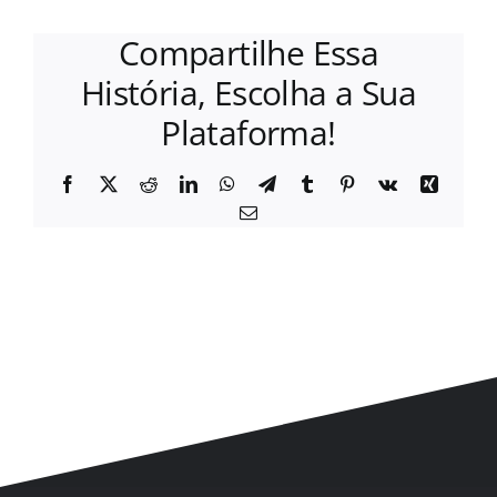
Compartilhe Essa
História, Escolha a Sua
Plataforma!
Facebook
X
Reddit
LinkedIn
WhatsApp
Telegram
Tumblr
Pinterest
Vk
Xing
E-
mail