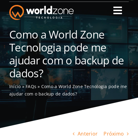
Ir
para
Toggl
o
Navig
conteúdo
World Zone Tecn
Como a World Zone
Tecnologia pode me
Quem Somos
ajudar com o backup de
dados?
Nossos Serviço
Início
»
FAQs
»
Como a World Zone Tecnologia pode me
Portal do Cliente
ajudar com o backup de dados?
Blog
Contato
Anterior
Próximo