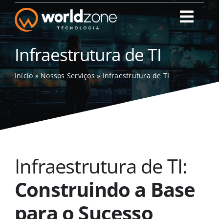
Ir
para
Toggl
o
Navig
conteúdo
World Zone Tecn
Infraestrutura de TI
Início
»
Nossos Serviços
»
Infraestrutura de TI
Quem Somos
Nossos Serviço
Portal do Cliente
Infraestrutura de TI:
Blog
Construindo a Base
para o Sucesso
Contato