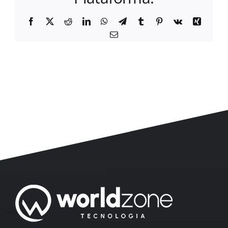
Facebook
X
Reddit
LinkedIn
WhatsApp
Telegram
Tumblr
Pinterest
Vk
Xing
E-
mail