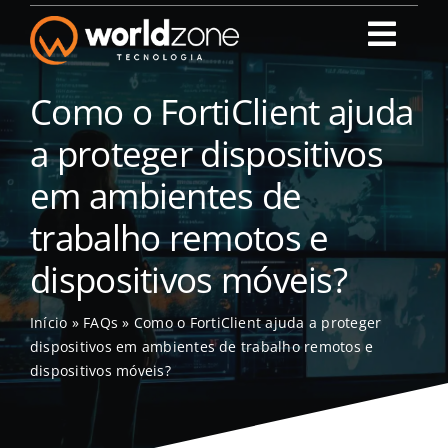
Ir
para
Toggl
o
Navig
conteúdo
World Zone Tecn
Como o FortiClient ajuda
a proteger dispositivos
Quem Somos
em ambientes de
trabalho remotos e
Nossos Serviço
dispositivos móveis?
Portal do Cliente
Início
»
FAQs
»
Como o FortiClient ajuda a proteger
dispositivos em ambientes de trabalho remotos e
Blog
dispositivos móveis?
Contato