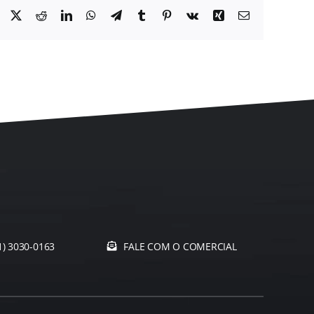
Facebook
X
Reddit
LinkedIn
WhatsApp
Telegram
Tumblr
Pinterest
Vk
Xing
E-
mail
1) 3030-0163
FALE COM O COMERCIAL